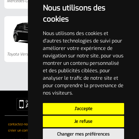
Mercedes Classe C
Audi A8
Nous utilisons des
cookies
Nous utilisons des cookies et
d'autres technologies de suivi pour
améliorer votre expérience de
Berline
Berline
Toyota Verso
Peugeot 508
navigation sur notre site, pour vous
montrer un contenu personnalisé
et des publicités ciblées, pour
analyser le trafic de notre site et
pour comprendre la provenance de
nos visiteurs.
J'accepte
Je refuse
contactez-nous
mentions légales
conditions générales
créer un compte !
Changer mes préférences